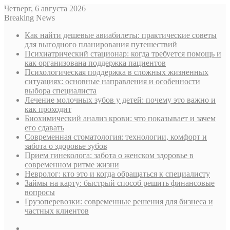
Четверг, 6 августа 2026
Breaking News
Как найти дешевые авиабилеты: практические советы
для выгодного планирования путешествий
Психиатрический стационар: когда требуется помощь и
как организована поддержка пациентов
Психологическая поддержка в сложных жизненных
ситуациях: основные направления и особенности
выбора специалиста
Лечение молочных зубов у детей: почему это важно и
как проходит
Биохимический анализ крови: что показывает и зачем
его сдавать
Современная стоматология: технологии, комфорт и
забота о здоровье зубов
Прием гинеколога: забота о женском здоровье в
современном ритме жизни
Невролог: кто это и когда обращаться к специалисту
Займы на карту: быстрый способ решить финансовые
вопросы
Грузоперевозки: современные решения для бизнеса и
частных клиентов
Sidebar