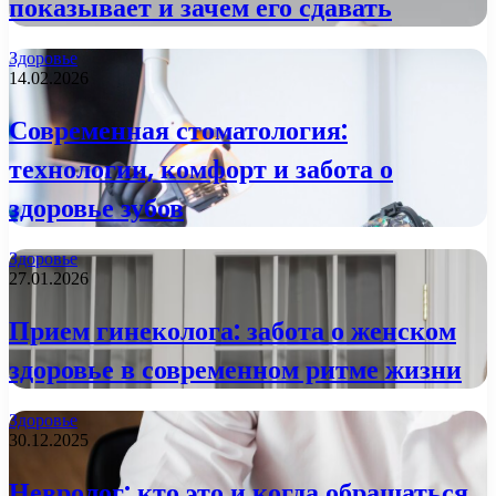
показывает и зачем его сдавать
Здоровье
14.02.2026
Современная стоматология:
технологии, комфорт и забота о
здоровье зубов
Здоровье
27.01.2026
Прием гинеколога: забота о женском
здоровье в современном ритме жизни
Здоровье
30.12.2025
Невролог: кто это и когда обращаться