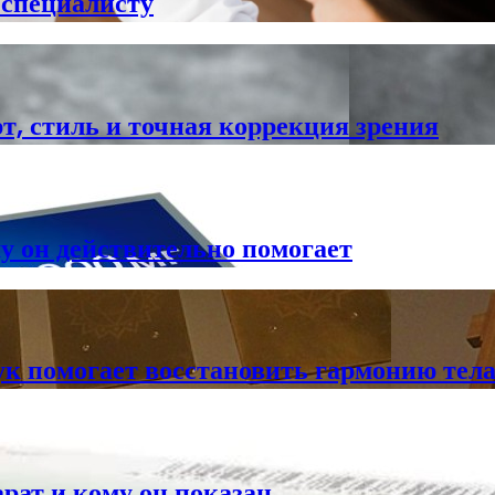
к специалисту
т, стиль и точная коррекция зрения
му он действительно помогает
ук помогает восстановить гармонию тела
арат и кому он показан