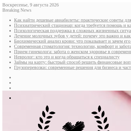
Воскресенье, 9 августа 2026
Breaking News
Как найти дешевые авиабилеты: практические советы дл
Психиатрический стационар: когда требуется помощь и к
Психологическая поддержка в сложных жизненных ситуа
Лечение молочных зубов у детей: почему это важно и ка
Биохимический анализ крови: что показывает и зачем его
Современная стоматология: технологии, комфорт и забота
Прием гинеколога: забота о женском здоровье в совреме
Невролог: кто это и когда обращаться к специалисту
Займы на карту: быстрый способ решить финансовые во
Грузоперевозки: современные решения для бизнеса и час
Sidebar
Случайная
статья
Log
In
Меню