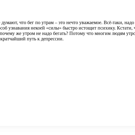
умают, что бег по утрам – это нечто уважаемое. Всё-таки, надо р
пособ узнавания некоей «силы» быстро истощит психику. Кстати, 
почему же утром не надо бегать? Потому что многим людям утро
кратчайший путь к депрессии.