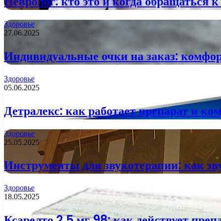
Невролог: кто это и когда обращаться 
Здоровье
27.06.2025
Индивидуальные очки на заказ: комфор
Здоровье
05.06.2025
Детралекс: как работает препарат и ко
Здоровье
25.05.2025
Инструменты для звукотерапии: как зв
Здоровье
18.05.2025
Ксарелто 2.5 мг 98: как действует преп