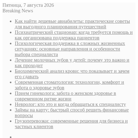
Пятница, 7 августа 2026
Breaking News
Как найти дешевые авиабилеты: практические советы
для выгодного планирования путешествий
Психиатрический стационар: когда требуется помощь и
как организована поддержка пациентов
Психологическая поддержка в сложных жизненных
ситуациях: основные направления и особенности
выбора специалиста
Лечение молочных зубов у детей: почему это важно и
как проходит
Биохимический анализ крови: что показывает и зачем
его сдавать
Современная стоматология: технологии, комфорт и
забота о здоровье зубов
Прием гинеколога: забота о женском здоровье в
современном ритме жизни
Невролог: кто это и когда обращаться к специалисту
Займы на карту: быстрый способ решить финансовые
вопросы
Грузоперевозки: современные решения для бизнеса и
частных клиентов
Sidebar