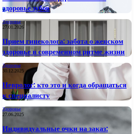
здоровье зубов
Здоровье
27.01.2026
Прием гинеколога: забота о женском
здоровье в современном ритме жизни
Здоровье
30.12.2025
Невролог: кто это и когда обращаться
к специалисту
Здоровье
27.06.2025
Индивидуальные очки на заказ: