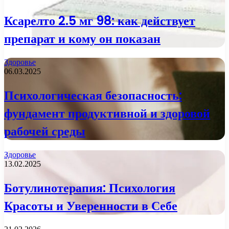
Ксарелто 2.5 мг 98: как действует
препарат и кому он показан
Здоровье
06.03.2025
Психологическая безопасность:
фундамент продуктивной и здоровой
рабочей среды
Здоровье
13.02.2025
Ботулинотерапия: Психология
Красоты и Уверенности в Себе