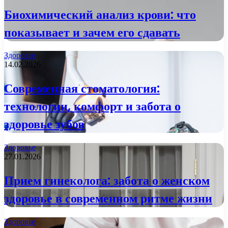
Биохимический анализ крови: что
показывает и зачем его сдавать
Здоровье
14.02.2026
Современная стоматология:
технологии, комфорт и забота о
здоровье зубов
Здоровье
27.01.2026
Прием гинеколога: забота о женском
здоровье в современном ритме жизни
Здоровье