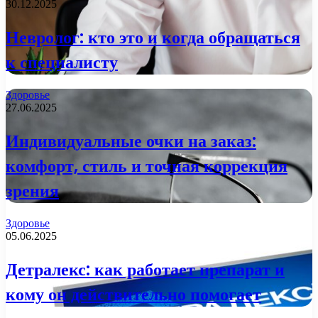
30.12.2025
Невролог: кто это и когда обращаться
к специалисту
Здоровье
27.06.2025
Индивидуальные очки на заказ:
комфорт, стиль и точная коррекция
зрения
Здоровье
05.06.2025
Детралекс: как работает препарат и
кому он действительно помогает