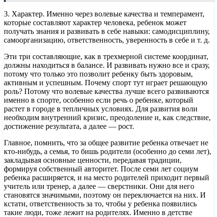
3. Характер. Именно через волевые качества и темперамент,
которые составляют характер человека, ребенок может
получать знания и развивать в себе навыки: самодисциплину,
самоорганизацию, ответственность, уверенность в себе и т. д.
Эти три составляющие, как в трехмерной системе координат,
должны находиться в балансе. И развивать нужно все и сразу,
потому что только это позволит ребенку быть здоровым,
активным и успешным. Почему спорт тут играет решающую
роль? Потому что волевые качества лучше всего развиваются
именно в спорте, особенно если речь о ребенке, который
растет в городе в тепличных условиях. Для развития воли
необходим внутренний кризис, преодоление и, как следствие,
достижение результата, а далее — рост.
Главное, помнить, что за общее развитие ребенка отвечает не
кто-нибудь, а семья, то бишь родители (особенно до семи лет),
закладывая основные ценности, передавая традиции,
формируя собственный авторитет. После семи лет социум
ребенка расширяется, и на место родителей приходит первый
учитель или тренер, а далее — сверстники. Они для него
становятся значимыми, поэтому он переключается на них. И
кстати, ответственность за то, чтобы у ребенка появились
такие люди, тоже лежит на родителях. Именно в детстве