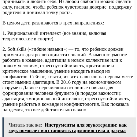
принимать и любить себя. Из любой слабости можно сделать
силу, главное, чтобы ребенок чувствовал доверие, поддержку
родителя и понимал точку роста.
В целом дети развиваются в трех направлениях:
1. Рациональный интеллект (все знания, включая
теоретические в спорте).
2. Soft skills («гибкие навыки») — то, что ребенок должен
применить для реализации этих знаний. А именно: умение
работать в команде, адаптация в новом коллективе или к
новым условиям, стрессоустойчивость, креативное и
критическое мышление, умение находить выход из
конфликтов. Сейчас, кстати, из всех навыков на первом месте
стоит именно адаптация. В 2016 году на экономическом
форуме в Давосе перечислили основные навыки для
формирования человека будущего (в порядке важности):
адаптация, эмоциональный интеллект, стрессоустойчивость,
умение работать в команде и конфликтология. Как показала
пандемия, это все действительно важно.
Читать так же:
Инструменты для звукотерапии: как
звук помогает восстановить гармонию тела и разума