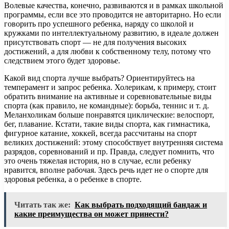
Волевые качества, конечно, развиваются и в рамках школьной
программы, если все это проводится не авторитарно. Но если
говорить про успешного ребенка, наряду со школой и
кружками по интеллектуальному развитию, в идеале должен
присутствовать спорт — не для получения высоких
достижений, а для любви к собственному телу, потому что
следствием этого будет здоровье.
Какой вид спорта лучше выбрать? Ориентируйтесь на
темперамент и запрос ребенка. Холерикам, к примеру, стоит
обратить внимание на активные и соревновательные виды
спорта (как правило, не командные): борьба, теннис и т. д.
Меланхоликам больше понравятся циклические: велоспорт,
бег, плавание. Кстати, такие виды спорта, как гимнастика,
фигурное катание, хоккей, всегда рассчитаны на спорт
великих достижений: этому способствует внутренняя система
разрядов, соревнований и пр. Правда, следует помнить, что
это очень тяжелая история, но в случае, если ребенку
нравится, вполне рабочая. Здесь речь идет не о спорте для
здоровья ребенка, а о ребенке в спорте.
Читать так же:
Как выбрать подходящий бандаж и
какие преимущества он может принести?