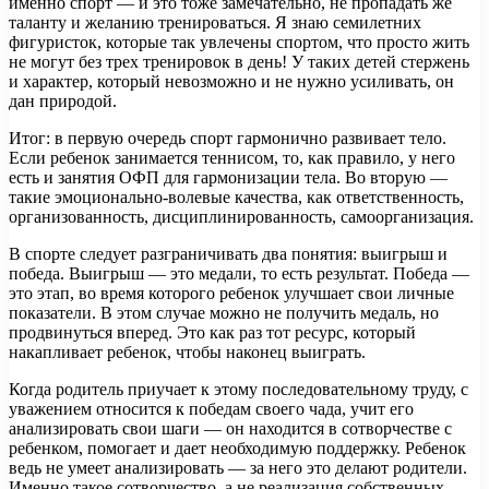
именно спорт — и это тоже замечательно, не пропадать же
таланту и желанию тренироваться. Я знаю семилетних
фигуристок, которые так увлечены спортом, что просто жить
не могут без трех тренировок в день! У таких детей стержень
и характер, который невозможно и не нужно усиливать, он
дан природой.
Итог: в первую очередь спорт гармонично развивает тело.
Если ребенок занимается теннисом, то, как правило, у него
есть и занятия ОФП для гармонизации тела. Во вторую —
такие эмоционально-волевые качества, как ответственность,
организованность, дисциплинированность, самоорганизация.
В спорте следует разграничивать два понятия: выигрыш и
победа. Выигрыш — это медали, то есть результат. Победа —
это этап, во время которого ребенок улучшает свои личные
показатели. В этом случае можно не получить медаль, но
продвинуться вперед. Это как раз тот ресурс, который
накапливает ребенок, чтобы наконец выиграть.
Когда родитель приучает к этому последовательному труду, с
уважением относится к победам своего чада, учит его
анализировать свои шаги — он находится в сотворчестве с
ребенком, помогает и дает необходимую поддержку. Ребенок
ведь не умеет анализировать — за него это делают родители.
Именно такое сотворчество, а не реализация собственных