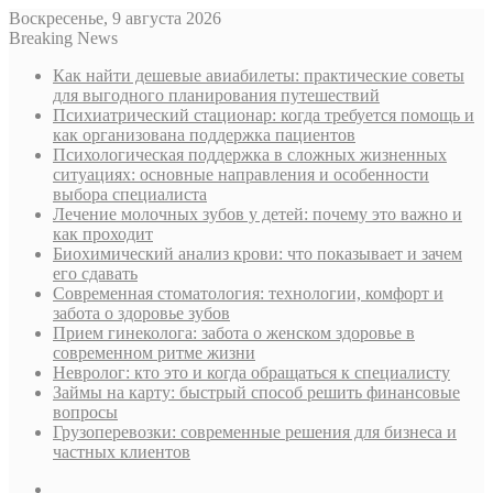
Воскресенье, 9 августа 2026
Breaking News
Как найти дешевые авиабилеты: практические советы
для выгодного планирования путешествий
Психиатрический стационар: когда требуется помощь и
как организована поддержка пациентов
Психологическая поддержка в сложных жизненных
ситуациях: основные направления и особенности
выбора специалиста
Лечение молочных зубов у детей: почему это важно и
как проходит
Биохимический анализ крови: что показывает и зачем
его сдавать
Современная стоматология: технологии, комфорт и
забота о здоровье зубов
Прием гинеколога: забота о женском здоровье в
современном ритме жизни
Невролог: кто это и когда обращаться к специалисту
Займы на карту: быстрый способ решить финансовые
вопросы
Грузоперевозки: современные решения для бизнеса и
частных клиентов
Sidebar