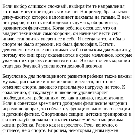
Если выбор слишком сложный, выбирайте те направления,
которые могут пригодиться в жизни. Например, бразильское
джиу-джитсу, которое напоминает шахматы на татами. В нем
нет ударов, но есть необходимость думать, обороняться,
развиваться физически. Когда ребенок осознает, что он
владеет техниками самообороны, он начинает вести себя
иначе, становится увереннее в себе. Я всегда за то, чтобы в
спорте не было агрессии, но была философия. Кстати,
девочкам тоже полезно заниматься бразильским джиу-джитсу,
потому что они сразу оказываются в среде мальчиков, которые
уважают их профессионализм и пол. Это даст очень хороший
старт для будущей успешности деловой девочки.
Безусловно, для полноценного развития ребенка также важны
музыка, рисование и прочие виды искусств, но это не
отменяет спорта, дающего правильную нагрузку на тело. К
сожалению, физкультура в школе не удовлетворяет
необходимым требованиям, ее, как правило, недостаточно.
Если в советское время дети добирали физические нагрузки
играми во дворах, то сейчас эту функцию выполняют секции
и детский фитнес. Спортивные секции, детские тренировки в
фитнес-клубе должны стать неотъемлемой частью режима
жизни ребенка. Равно как и взрослого. Речь, конечно, о
фитнесе, не о спорте. Впрочем, некоторым детям нужен