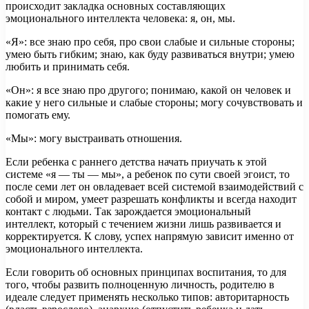
происходит закладка основных составляющих
эмоционального интеллекта человека: я, он, мы.
«Я»: все знаю про себя, про свои слабые и сильные стороны;
умею быть гибким; знаю, как буду развиваться внутри; умею
любить и принимать себя.
«Он»: я все знаю про другого; понимаю, какой он человек и
какие у него сильные и слабые стороны; могу сочувствовать и
помогать ему.
«Мы»: могу выстраивать отношения.
Если ребенка с раннего детства начать приучать к этой
системе «я — ты — мы», а ребенок по сути своей эгоист, то
после семи лет он овладевает всей системой взаимодействий с
собой и миром, умеет разрешать конфликты и всегда находит
контакт с людьми. Так зарождается эмоциональный
интеллект, который с течением жизни лишь развивается и
корректируется. К слову, успех напрямую зависит именно от
эмоционального интеллекта.
Если говорить об основных принципах воспитания, то для
того, чтобы развить полноценную личность, родителю в
идеале следует применять несколько типов: авторитарность