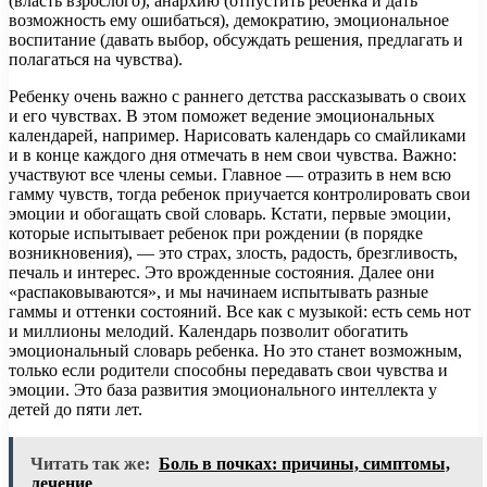
(власть взрослого), анархию (отпустить ребенка и дать
возможность ему ошибаться), демократию, эмоциональное
воспитание (давать выбор, обсуждать решения, предлагать и
полагаться на чувства).
Ребенку очень важно с раннего детства рассказывать о своих
и его чувствах. В этом поможет ведение эмоциональных
календарей, например. Нарисовать календарь со смайликами
и в конце каждого дня отмечать в нем свои чувства. Важно:
участвуют все члены семьи. Главное — отразить в нем всю
гамму чувств, тогда ребенок приучается контролировать свои
эмоции и обогащать свой словарь. Кстати, первые эмоции,
которые испытывает ребенок при рождении (в порядке
возникновения), — это страх, злость, радость, брезгливость,
печаль и интерес. Это врожденные состояния. Далее они
«распаковываются», и мы начинаем испытывать разные
гаммы и оттенки состояний. Все как с музыкой: есть семь нот
и миллионы мелодий. Календарь позволит обогатить
эмоциональный словарь ребенка. Но это станет возможным,
только если родители способны передавать свои чувства и
эмоции. Это база развития эмоционального интеллекта у
детей до пяти лет.
Читать так же:
Боль в почках: причины, симптомы,
лечение