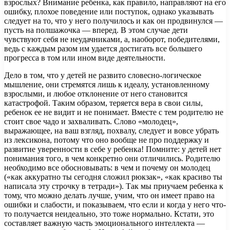
взрослых? Внимание ребенка, как правило, направляют на его
ошибку, плохое поведение или поступок, однако указывать
следует на то, что у него получилось и как он продвинулся —
пусть на полшажочка — вперед. В этом случае дети
чувствуют себя не неудачниками, а, наоборот, победителями,
ведь с каждым разом им удается достигать все большего
прогресса в том или ином виде деятельности.
Дело в том, что у детей не развито словесно-логическое
мышление, они стремятся лишь к идеалу, установленному
взрослыми, и любое отклонение от него становится
катастрофой. Таким образом, теряется вера в свои силы,
ребенок ее не видит и не понимает. Вместе с тем родителю не
стоит свое чадо и захваливать. Слово «молодец»,
выражающее, на ваш взгляд, похвалу, следует и вовсе убрать
из лексикона, потому что оно вообще не про поддержку и
развитие уверенности в себе у ребенка! Помните: у детей нет
понимания того, в чем конкретно они отличились. Родителю
необходимо все обосновывать: в чем и почему он молодец
(«как аккуратно ты сегодня сложил рюкзак», «как красиво ты
написала эту строчку в тетради»). Так мы приучаем ребенка к
тому, что можно делать лучше, учим, что он имеет право на
ошибки и слабости, и показываем, что если и когда у него что-
то получается неидеально, это тоже нормально. Кстати, это
составляет важную часть эмоционального интеллекта —