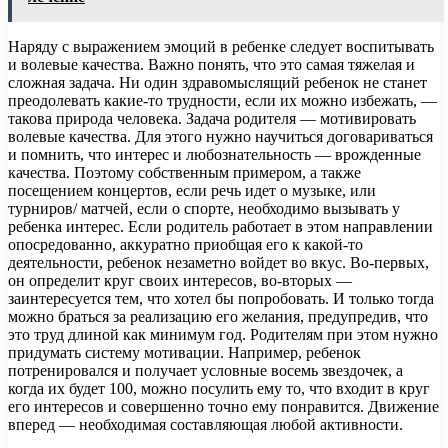
Наряду с выражением эмоций в ребенке следует воспитывать
и волевые качества. Важно понять, что это самая тяжелая и
сложная задача. Ни один здравомыслящий ребенок не станет
преодолевать какие-то трудности, если их можно избежать, —
такова природа человека. Задача родителя — мотивировать
волевые качества. Для этого нужно научиться договариваться
и помнить, что интерес и любознательность — врожденные
качества. Поэтому собственным примером, а также
посещением концертов, если речь идет о музыке, или
турниров/ матчей, если о спорте, необходимо вызывать у
ребенка интерес. Если родитель работает в этом направлении
опосредованно, аккуратно приобщая его к какой-то
деятельности, ребенок незаметно войдет во вкус. Во-первых,
он определит круг своих интересов, во-вторых —
заинтересуется тем, что хотел бы попробовать. И только тогда
можно браться за реализацию его желания, предупредив, что
это труд длиной как минимум год. Родителям при этом нужно
придумать систему мотивации. Например, ребенок
потренировался и получает условные восемь звездочек, а
когда их будет 100, можно посулить ему то, что входит в круг
его интересов и совершенно точно ему понравится. Движение
вперед — необходимая составляющая любой активности.