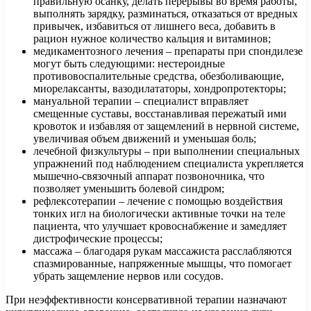
правильную осанку, делать перерывы во время работы,
выполнять зарядку, разминаться, отказаться от вредных
привычек, избавиться от лишнего веса, добавить в
рацион нужное количество кальция и витаминов;
медикаментозного лечения – препараты при спондилезе
могут быть следующими: нестероидные
противовоспалительные средства, обезболивающие,
миорелаксанты, вазодилататоры, хондропротекторы;
мануальной терапии – специалист вправляет
смещенные суставы, восстанавливая пережатый ими
кровоток и избавляя от защемлений в нервной системе,
увеличивая объем движений и уменьшая боль;
лечебной физкультуры – при выполнении специальных
упражнений под наблюдением специалиста укрепляется
мышечно-связочный аппарат позвоночника, что
позволяет уменьшить болевой синдром;
рефлексотерапии – лечение с помощью воздействия
тонких игл на биологически активные точки на теле
пациента, что улучшает кровоснабжение и замедляет
дистрофические процессы;
массажа – благодаря рукам массажиста расслабляются
спазмированные, напряженные мышцы, что помогает
убрать защемление нервов или сосудов.
При неэффективности консервативной терапии назначают