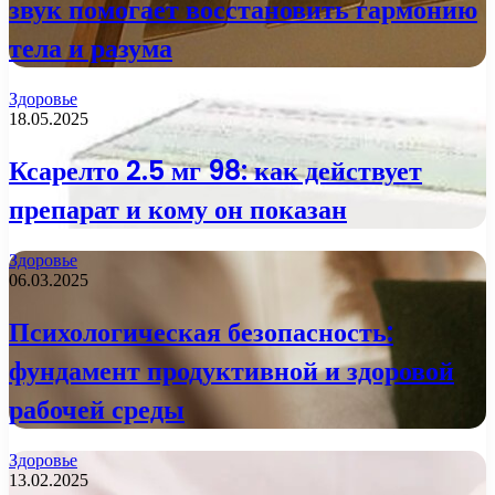
звук помогает восстановить гармонию
тела и разума
Здоровье
18.05.2025
Ксарелто 2.5 мг 98: как действует
препарат и кому он показан
Здоровье
06.03.2025
Психологическая безопасность:
фундамент продуктивной и здоровой
рабочей среды
Здоровье
13.02.2025