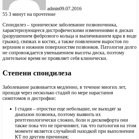
admin
09.07.2016
55
3 минут на прочтение
Спондилез – хроническое заболевание позвоночника,
характеризующееся дистрофическими изменениями в дисках
(разрушением фиброзного кольца и выпячиванием ядра в виде
грыжи), связках и костях, а также появлением выростов по
верхним и нижним поверхностям позвонков. Патология долго
не сопровождается уменьшением высоты диска, поэтому
длительное время не проявляет себя клинически.
Степени спондилеза
Заболевание развивается медленно, в течение многих лет,
проходя через несколько стадий по мере нарастания
симптомов и дистрофии:
I стадия – отростки еще небольшие, не выходят за
диапазон позвонка, поэтому выявить их
рентгенологически сложно, боли и дискомфорта они
также пока что не причиняют, так что патология на этом
моменте является случайной находкой при выполнении
КТ по другим причинам;