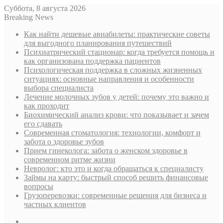
Суббота, 8 августа 2026
Breaking News
Как найти дешевые авиабилеты: практические советы
для выгодного планирования путешествий
Психиатрический стационар: когда требуется помощь и
как организована поддержка пациентов
Психологическая поддержка в сложных жизненных
ситуациях: основные направления и особенности
выбора специалиста
Лечение молочных зубов у детей: почему это важно и
как проходит
Биохимический анализ крови: что показывает и зачем
его сдавать
Современная стоматология: технологии, комфорт и
забота о здоровье зубов
Прием гинеколога: забота о женском здоровье в
современном ритме жизни
Невролог: кто это и когда обращаться к специалисту
Займы на карту: быстрый способ решить финансовые
вопросы
Грузоперевозки: современные решения для бизнеса и
частных клиентов
Sidebar