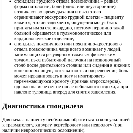
спондилез грудного отдела позвоночника – редкая
форма патологии, боли (одно- или двусторонние)
возникают во время дыхания и из-за этого
ограничивают экскурсию грудной клетки – пациенту
кажется, что он задыхается, ощущения могут быть
приняты им за стенокардию, поэтому первично такой
больной обращается в пульмонологическое или
кардиологическое отделение;
спондилез поясничного или пояснично-крестцового
отдела позвоночника чаще всего возникает у людей,
занимающихся регулярным тяжелым физическим
трудом, из-за избыточной нагрузки на позвоночный
столб после длительного стояния или сидения в нижних
конечностях ощущаются ватность и одеревенение, боль
может иррадиировать в ногу и имитировать
перемежающуюся хромоту (признак атеросклероза),
однако она исчезает не после небольшого отдыха, а при
наклоне туловища вперед для снятия защемления.
Диагностика спондилеза
Для начала пациенту необходимо обратиться за консультацией
к травматологу, хирургу, вертебрологу или неврологу (при
наличии неврологических осложнений).