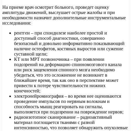
На приеме врач осмотрит больного, проведет оценку
амплитуды движений, выслушает острые жалобы и при
необходимости назначит дополнительные инструментальные
исследования:
рентген – при спондилезе наиболее простой и
доступный способ диагностики, совершенно
безопасный и довольно информативно показывающий
наличие остеофитов, костяных выростов или сужение
суставной щели;
КТ или МРТ позвоночника – при появлении
подозрений на деформацию спинномозгового канала
или риск защемления спинного мозга необходимо
убедиться, что это осложнение не возникнет в
ближайшее время, так как оно в перспективе может
привести к потере чувствительности нижних
конечностей;
электронейромиография – во время нее оцениваются
проведение импульсов по нервным волокнам и
способность мышц реагировать на сигналы,
выполняется при подозрении на повреждение нервов;
радиоизотопное сканирование – радиоактивный
материал поглощается тканями с разной
интенсивностью, что позволяет обнаружить опухолевые