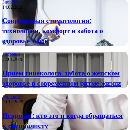
Здоровье
14.02.2026
Современная стоматология:
технологии, комфорт и забота о
здоровье зубов
Здоровье
27.01.2026
Прием гинеколога: забота о женском
здоровье в современном ритме жизни
Здоровье
30.12.2025
Невролог: кто это и когда обращаться
к специалисту