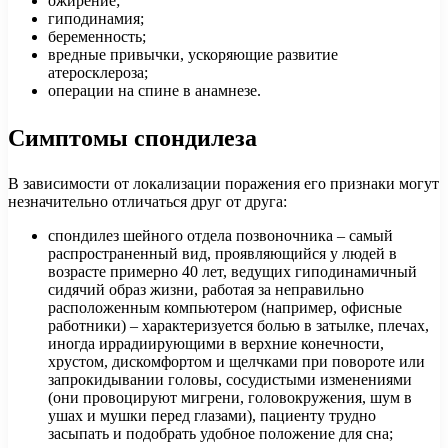
ожирение;
гиподинамия;
беременность;
вредные привычки, ускоряющие развитие
атеросклероза;
операции на спине в анамнезе.
Симптомы спондилеза
В зависимости от локализации поражения его признаки могут
незначительно отличаться друг от друга:
спондилез шейного отдела позвоночника – самый
распространенный вид, проявляющийся у людей в
возрасте примерно 40 лет, ведущих гиподинамичный
сидячий образ жизни, работая за неправильно
расположенным компьютером (например, офисные
работники) – характеризуется болью в затылке, плечах,
иногда иррадиирующими в верхние конечности,
хрустом, дискомфортом и щелчками при повороте или
запрокидывании головы, сосудистыми изменениями
(они провоцируют мигрени, головокружения, шум в
ушах и мушки перед глазами), пациенту трудно
засыпать и подобрать удобное положение для сна;