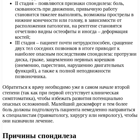
II стадия – появляются признаки спондилеза: боль,
скованность при движении, привычную работу
становится тяжелее выполнять, возможны прострелы в
нижние конечности или голову, в зависимости от
расположения патологии, на рентгене становятся
отчетливо видны остеофиты и иногда – деформация
костей;
III стадия – пациент почти нетрудоспособен, сращение
двух тел соседних позвонков в итоге приводит к
наиболее опасным последствиям спондилеза: протрузии
диска, грыже, защемлению нервных корешков
(онемению, парестезии, нарушению двигательных
функций), а также к полной неподвижности
позвоночника.
Обратиться к врачу необходимо уже в самом начале второй
степени (так как при первой отсутствует клиническая
симптоматика), чтобы избежать развития потенциально
опасных осложнений. Малейший дискомфорт и тем более
боль должны подтолкнуть пациента немедленно направиться
к специалистам (травматологу, хирургу или неврологу), чтобы
они назначили лечение.
Причины спондилеза