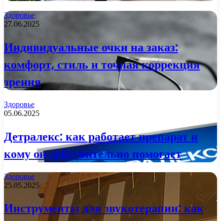
Здоровье
27.06.2025
Индивидуальные очки на заказ:
комфорт, стиль и точная коррекция
зрения
Здоровье
05.06.2025
Детралекс: как работает препарат и
кому он действительно помогает
Здоровье
25.05.2025
Инструменты для звукотерапии: как