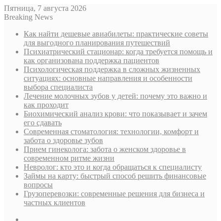
Пятница, 7 августа 2026
Breaking News
Как найти дешевые авиабилеты: практические советы
для выгодного планирования путешествий
Психиатрический стационар: когда требуется помощь и
как организована поддержка пациентов
Психологическая поддержка в сложных жизненных
ситуациях: основные направления и особенности
выбора специалиста
Лечение молочных зубов у детей: почему это важно и
как проходит
Биохимический анализ крови: что показывает и зачем
его сдавать
Современная стоматология: технологии, комфорт и
забота о здоровье зубов
Прием гинеколога: забота о женском здоровье в
современном ритме жизни
Невролог: кто это и когда обращаться к специалисту
Займы на карту: быстрый способ решить финансовые
вопросы
Грузоперевозки: современные решения для бизнеса и
частных клиентов
Sidebar