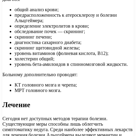
общий анализ крови;
предрасположенность к атеросклерозу и болезни
Альцгеймера;
определение электролитов в крови;
обследование почек — скрининг;
скрининг печени;
диагностика сахарного диабета;
скрининг щитовидной железы;
уровень витаминов (фолиевая кислота, В12);
холестерин общий;
уровень бета-амилоидов в спинномозговой жидкости.
Больному дополнительно проводят:
КТ головного мозга и черепа;
МРТ головного мозга.
Лечение
Сегодня нет доступных методов терапии болезни.
Существующие меры способны лишь облегчить
симптоматику недуга. Среди наиболее эффективных лекарств
для лечения болезни Альцгеймера выделяют мемантин и