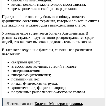
окисление митохондрий;
кислая реакция межклеточного пространства;
чрезмерное число свободных радикалов.
При данной патологии у больного обнаруживается
дефицитное состояние фермента, который влияет на синтез
ацетилхолина, нужного для взаимодействия клеток.
У женщин чаще встречается болезнь Альцгеймера. В
развитых странах недуг активно распространяется среди
людей, так как там высокая продолжительность жизни.
Выделяют следующие факторы, связанные с развитием
патологии:
сахарный диабет;
атеросклероз крупных артерий в голове;
гиперлипидемия;
гипергомоцистеинемия;
повышенный вес;
низкая физическая нагрузка;
хронический дефицит кислорода;
полученные ранее черепно-мозговые травмы.
Читать так же:
Болезнь Меньера: причины,