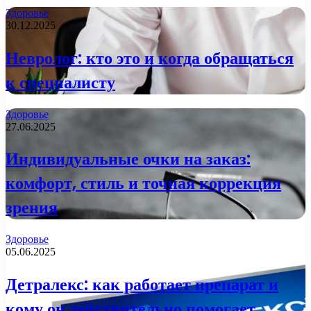
Здоровье
30.12.2025
Невролог: кто это и когда обращаться
к специалисту
Здоровье
27.06.2025
Индивидуальные очки на заказ:
комфорт, стиль и точная коррекция
зрения
Здоровье
05.06.2025
Детралекс: как работает препарат и
кому он действительно помогает