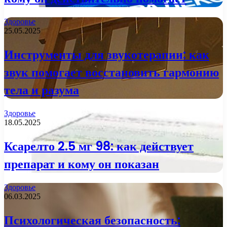
Здоровье
25.05.2025
Инструменты для звукотерапии: как
звук помогает восстановить гармонию
тела и разума
Здоровье
18.05.2025
Ксарелто 2.5 мг 98: как действует
препарат и кому он показан
Здоровье
06.03.2025
Психологическая безопасность: