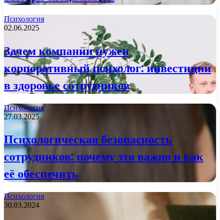
Психология
02.06.2025
Зачем компании нужен
корпоративный психолог: инвестиции
в здоровье сотрудников
Психология
27.03.2025
Психологическая безопасность
сотрудников: почему это важно и как
её обеспечить
Психология
30.03.2024