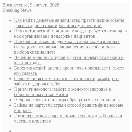
Воскресенье, 9 августа 2026
Breaking News
Как найти дешевые авиабилеты: практические советы
для выгодного планирования путешествий
Психиатрический стационар: когда требуется помощь и
как организована поддержка пациентов
Психологическая поддержка в сложных жизненных
ситуациях: основные направления и особенности
выбора специалиста
Лечение молочных зубов у детей: почему это важно и
как проходит
Биохимический анализ крови: что показывает и зачем
его сдавать
Современная стоматология: технологии, комфорт и
забота о здоровье зубов
Прием гинеколога: забота о женском здоровье в
современном ритме жизни
Невролог: кто это и когда обращаться к специалисту
Займы на карту: быстрый способ решить финансовые
вопросы
Грузоперевозки: современные решения для бизнеса и
частных клиентов
Sidebar