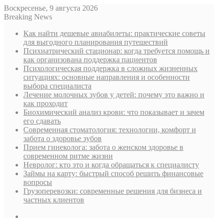
Воскресенье, 9 августа 2026
Breaking News
Как найти дешевые авиабилеты: практические советы
для выгодного планирования путешествий
Психиатрический стационар: когда требуется помощь и
как организована поддержка пациентов
Психологическая поддержка в сложных жизненных
ситуациях: основные направления и особенности
выбора специалиста
Лечение молочных зубов у детей: почему это важно и
как проходит
Биохимический анализ крови: что показывает и зачем
его сдавать
Современная стоматология: технологии, комфорт и
забота о здоровье зубов
Прием гинеколога: забота о женском здоровье в
современном ритме жизни
Невролог: кто это и когда обращаться к специалисту
Займы на карту: быстрый способ решить финансовые
вопросы
Грузоперевозки: современные решения для бизнеса и
частных клиентов
Sidebar