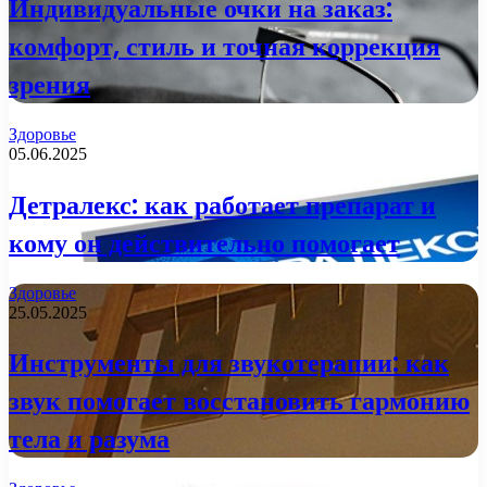
Индивидуальные очки на заказ:
комфорт, стиль и точная коррекция
зрения
Здоровье
05.06.2025
Детралекс: как работает препарат и
кому он действительно помогает
Здоровье
25.05.2025
Инструменты для звукотерапии: как
звук помогает восстановить гармонию
тела и разума