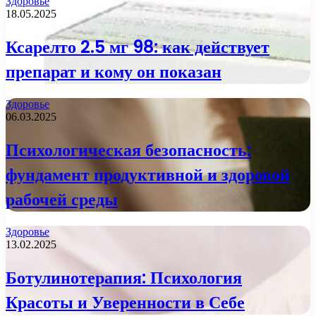
Здоровье
18.05.2025
Ксарелто 2.5 мг 98: как действует
препарат и кому он показан
Здоровье
06.03.2025
Психологическая безопасность:
фундамент продуктивной и здоровой
рабочей среды
Здоровье
13.02.2025
Ботулинотерапия: Психология
Красоты и Уверенности в Себе