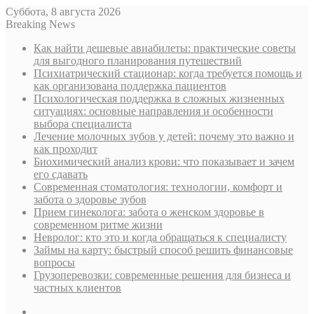
Суббота, 8 августа 2026
Breaking News
Как найти дешевые авиабилеты: практические советы
для выгодного планирования путешествий
Психиатрический стационар: когда требуется помощь и
как организована поддержка пациентов
Психологическая поддержка в сложных жизненных
ситуациях: основные направления и особенности
выбора специалиста
Лечение молочных зубов у детей: почему это важно и
как проходит
Биохимический анализ крови: что показывает и зачем
его сдавать
Современная стоматология: технологии, комфорт и
забота о здоровье зубов
Прием гинеколога: забота о женском здоровье в
современном ритме жизни
Невролог: кто это и когда обращаться к специалисту
Займы на карту: быстрый способ решить финансовые
вопросы
Грузоперевозки: современные решения для бизнеса и
частных клиентов
Sidebar