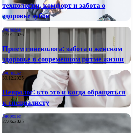
технологии, комфорт и забота о
здоровье зубов
Здоровье
27.01.2026
Прием гинеколога: забота о женском
здоровье в современном ритме жизни
Здоровье
30.12.2025
Невролог: кто это и когда обращаться
к специалисту
Здоровье
27.06.2025