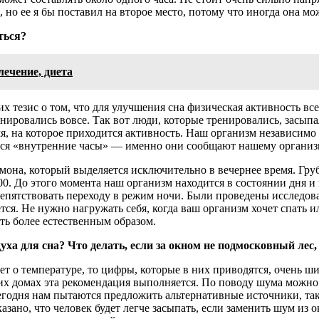
 но ее я бы поставил на второе место, потому что иногда она мо
ться?
ечение, диета
тезис о том, что для улучшения сна физическая активность все-т
нировались вовсе. Так вот люди, которые тренировались, засыпа
мя, на которое приходится активность. Наш организм независимо
ается «внутренние часы» — именно они сообщают нашему организму
на, который выделяется исключительно в вечернее время. Грубо
:00. До этого момента наш организм находится в состоянии дня 
репятствовать переходу в режим ночи. Были проведены исследова
тся. Не нужно нагружать себя, когда ваш организм хочет спать и
уть более естественным образом.
ха для сна? Что делать, если за окном не подмосковный лес,
т о температуре, то цифры, которые в них приводятся, очень ши
ших домах эта рекомендация выполняется. По поводу шума можно
Сегодня нам пытаются предложить альтернативные источники, так
зано, что человек будет легче засыпать, если заменить шум из 