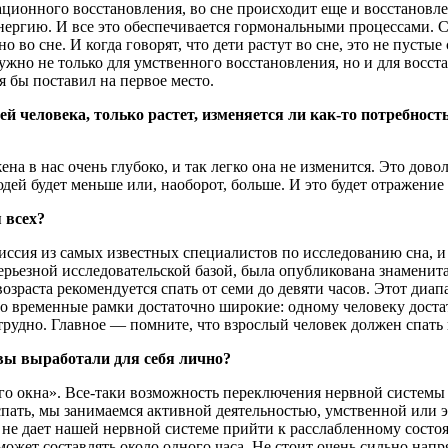
ционного восстановления, во сне происходит еще и восстановле
ергию. И все это обеспечивается гормональными процессами. С
 во сне. И когда говорят, что дети растут во сне, это не пустые
нужно не только для умственного восстановления, но и для восст
 я бы поставил на первое место.
̆ человека, только растет, изменяется ли как-то потребност
ена в нас очень глубоко, и так легко она не изменится. Это дов
юдей будет меньше или, наоборот, больше. И это будет отражение 
 всех?
иссия из самых известных специалистов по исследованию сна, и 
рьезной исследовательской базой, была опубликована знаменит
возраста рекомендуется спать от семи до девяти часов. Этот диап
 временные рамки достаточно широкие: одному человеку достато
 трудно. Главное — помните, что взрослый человек должен спать
 вы выработали для себя лично?
го окна». Все-таки возможность переключения нервной системы
спать, мы занимаемся активной деятельностью, умственной или
е дает нашей нервной системе прийти к расслабленному состо
ожет составлять около одного часа. Не стоит очень сильно напр