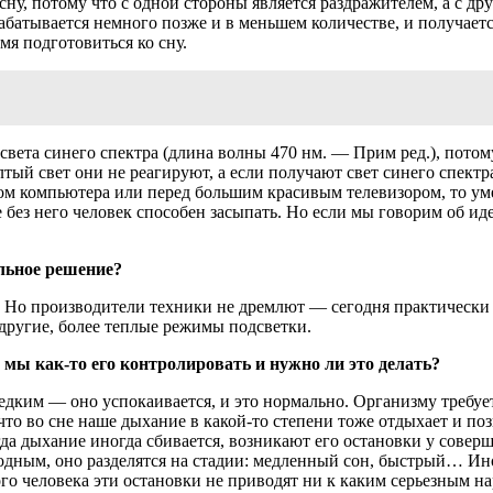
сну, потому что с одной стороны является раздражителем, а с д
батывается немного позже и в меньшем количестве, и получается
мя подготовиться ко сну.
 света синего спектра (длина волны 470 нм. — Прим ред.), потом
ый свет они не реагируют, а если получают свет синего спектра,
ом компьютера или перед большим красивым телевизором, то ум
е без него человек способен засыпать. Но если мы говорим об и
льное решение?
сну. Но производители техники не дремлют — сегодня практическ
 другие, более теплые режимы подсветки.
мы как-то его контролировать и нужно ли это делать?
редким — оно успокаивается, и это нормально. Организму требуе
что во сне наше дыхание в какой-то степени тоже отдыхает и по
когда дыхание иногда сбивается, возникают его остановки у сов
одным, оно разделятся на стадии: медленный сон, быстрый… Ин
вого человека эти остановки не приводят ни к каким серьезным н