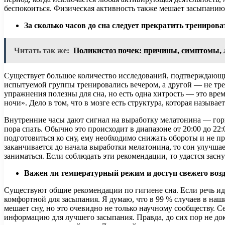
беспокоиться. Физическая активность также мешает засыпанию,
За сколько часов до сна следует прекратить тренирова
Читать так же:
Поликистоз почек: причины, симптомы, л
Существует большое количество исследований, подтверждающих 
испытуемой группы тренировались вечером, а другой — не тре
упражнения полезны для сна, но есть одна хитрость — это вре
ночи». Дело в том, что в мозге есть структура, которая назыв
Внутренние часы дают сигнал на выработку мелатонина — гормо
пора спать. Обычно это происходит в диапазоне от 20:00 до 22
подготовиться ко сну, ему необходимо снижать обороты и не п
заканчивается до начала выработки мелатонина, то сон улучшае
заниматься. Если соблюдать эти рекомендации, то удастся засн
Важен ли температурный режим и доступ свежего возду
Существуют общие рекомендации по гигиене сна. Если речь иде
комфортной для засыпания. Я думаю, что в 99 % случаев в на
мешает сну, но это очевидно не только научному сообществу. 
информацию для лучшего засыпания. Правда, до сих пор не дока