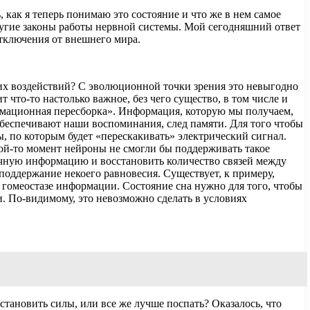
ь, как я теперь понимаю это состояние и что же в нем самое
ругие законы работы нервной системы. Мой сегодняшний ответ
отключения от внешнего мира.
х воздействий? С эволюционной точки зрения это невыгодно
т что-то настолько важное, без чего существо, в том числе и
ормационная пересборка». Информация, которую мы получаем,
 обеспечивают наши воспоминания, след памяти. Для того чтобы
, по которым будет «перескакивать» электрический сигнал.
ой-то момент нейроны не смогли бы поддерживать такое
точную информацию и восстановить количество связей между
 поддержание некоего равновесия. Существует, к примеру,
о гомеостазе информации. Состояние сна нужно для того, чтобы
. По-видимому, это невозможно сделать в условиях
становить силы, или все же лучше поспать? Оказалось, что