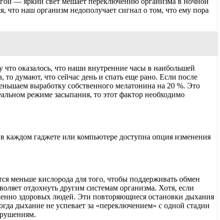
ругой — яркий свет мешает переключению организма в ночной
, что наш организм недополучает сигнал о том, что ему пора
у что оказалось, что наши внутренние часы в наибольшей
 то думают, что сейчас день и спать еще рано. Если после
еньшаем выработку собственного мелатонина на 20 %. Это
деальном режиме засыпания, то этот фактор необходимо
и в каждом гаджете или компьютере доступна опция изменения
тся меньше кислорода для того, чтобы поддерживать обмен
зволяет отдохнуть другим системам организма. Хотя, если
ершенно здоровых людей. Эти повторяющиеся остановки дыхания
огда дыхание не успевает за «переключением» с одной стадии
арушениям.