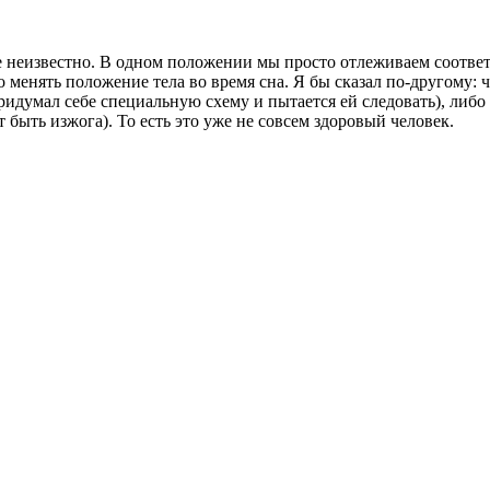
уке неизвестно. В одном положении мы просто отлеживаем соотве
менять положение тела во время сна. Я бы сказал по-другому: че
ридумал себе специальную схему и пытается ей следовать), либ
т быть изжога). То есть это уже не совсем здоровый человек.