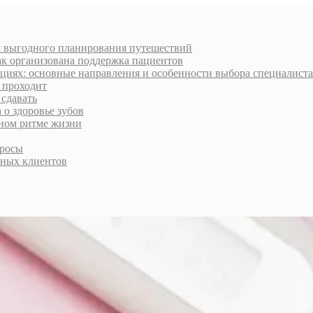
я выгодного планирования путешествий
ак организована поддержка пациентов
циях: основные направления и особенности выбора специалиста
к проходит
 сдавать
 о здоровье зубов
нном ритме жизни
просы
тных клиентов