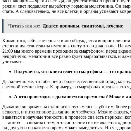
засыпающих — яркий свет. Да, он действительно препятствует 
режим: свет подавляет выработку гормона мелатонина. Он выра
спать. А следовательно, не все клетки и органы успевают вовре
Читать так же:
Диатез: причины, симптомы, лечение
Кроме того, сейчас очень активно обсуждается вопрос влияния
степени чувствительны именно к свету этого диапазона. На желт
21:00 мы много времени проводим за смартфоном, перед экран
некритично, мелатонин все равно будет вырабатываться, и даж
учитывать.
Получается, что книга вместо смартфона — это прави
Да, конечно же, это обеспечит более естественный отход ко 
световой температуры. К примеру, в смартфонах предлагаются
А что происходит с дыханием во время сна? Можем ли 
Дыхание во время сна становится чуть менее глубоким, более 
веществ, и интенсивное дыхание не требуется. Можно сказать, 
вдаваться в научные тонкости, в процессе сна есть периоды, 
— апноэ — связаны с тем, что состояние сна не является однор
на другую и на какое-то время может замедлиться. Но у здоро