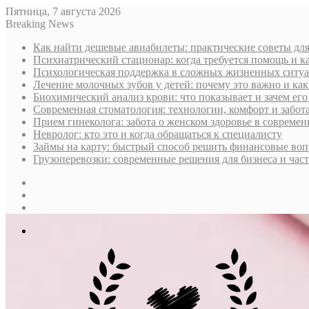
Пятница, 7 августа 2026
Breaking News
Как найти дешевые авиабилеты: практические советы дл
Психиатрический стационар: когда требуется помощь и к
Психологическая поддержка в сложных жизненных ситуа
Лечение молочных зубов у детей: почему это важно и ка
Биохимический анализ крови: что показывает и зачем его
Современная стоматология: технологии, комфорт и забота
Прием гинеколога: забота о женском здоровье в совреме
Невролог: кто это и когда обращаться к специалисту
Займы на карту: быстрый способ решить финансовые во
Грузоперевозки: современные решения для бизнеса и час
Sidebar
Случайная
статья
Log
In
Меню