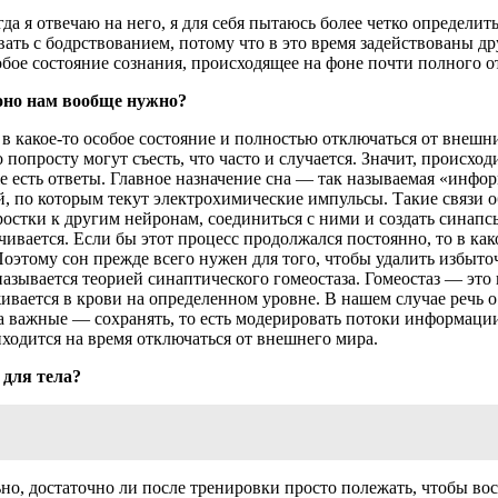
огда я отвечаю на него, я для себя пытаюсь более четко определит
вать с бодрствованием, потому что в это время задействованы д
обое состояние сознания, происходящее на фоне почти полного 
 оно нам вообще нужно?
в какое-то особое состояние и полностью отключаться от внешни
попросту могут съесть, что часто и случается. Значит, происходи
же есть ответы. Главное назначение сна — так называемая «инф
ей, по которым текут электрохимические импульсы. Такие связи
стки к другим нейронам, соединиться с ними и создать синапсы
чивается. Если бы этот процесс продолжался постоянно, то в как
. Поэтому сон прежде всего нужен для того, чтобы удалить избы
азывается теорией синаптического гомеостаза. Гомеостаз — это
живается в крови на определенном уровне. В нашем случае речь 
а важные — сохранять, то есть модерировать потоки информации
ходится на время отключаться от внешнего мира.
 для тела?
ьно, достаточно ли после тренировки просто полежать, чтобы вос