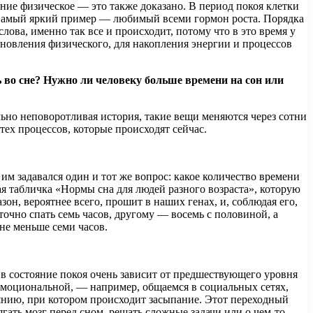
ние физическое — это также доказано. В период покоя клетки
амый яркий пример — любимый всеми гормон роста. Порядка
 слова, именно так все и происходит, потому что в это время у
ановления физического, для накопления энергии и процессов
ь во сне? Нужно ли человеку больше времени на сон или
ольно неповоротливая история, такие вещи меняются через сотни
тех процессов, которые происходят сейчас.
им задавался один и тот же вопрос: какое количество времени
ая табличка «Нормы сна для людей разного возраста», которую
азон, вероятнее всего, прошит в наших генах, и, соблюдая его,
чно спать семь часов, другому — восемь с половиной, а
 не меньше семи часов.
 в состояние покоя очень зависит от предшествующего уровня
 эмоциональной, — например, общаемся в социальных сетях,
янию, при котором происходит засыпание. Этот переходный
ягать мозг перед сном, решать сложные задачи или о чем-то