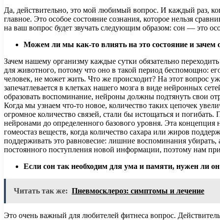
Да, действительно, это мой любимый вопрос. И каждый раз, к
главное. Это особое состояние сознания, которое нельзя сравни
на ваш вопрос будет звучать следующим образом: сон — это ос
Можем ли мы как-то влиять на это состояние и зачем
Зачем нашему организму каждые сутки обязательно переходить 
для животного, потому что оно в такой период беспомощно: его 
человек, не может жить. Что же происходит? На этот вопрос у
запечатлевается в клетках нашего мозга в виде нейронных сет
образовать воспоминание, нейроны должны подтянуть свои отро
Когда мы узнаем что-то новое, количество таких цепочек увели
огромное количество связей, стали бы истощаться и погибать
нейронами до определенного базового уровня. Эта концепция н
гомеостаз веществ, когда количество сахара или жиров поддер
поддерживать это равновесие: лишние воспоминания убирать, 
постоянного поступления новой информации, поэтому нам при
Если сон так необходим для ума и памяти, нужен ли он
Читать так же:
Пневмосклероз: симптомы и лечение
Это очень важный для любителей фитнеса вопрос. Действител