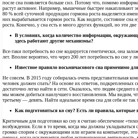
после сна появляется больше сил. Потому что, помимо информа
растут активнее. Например, мышечные быстрее накапливают эн
80 % всей суточной продукции гормона роста выделяется именно
них вырабатывается гормон роста. Как видите, состояние сна 
роста. Конечно, у сна есть и много других функций, но эти две
В условиях, когда количество информации, окружающеи
здесь работают другие механизмы?
Все-таки потребность во сне кодируется генетически, она залож
лет. Вполне вероятно, что через 200 лет потребность во сне у л
Известное правило восьмичасового сна применимо для
Не совсем. В 2015 году собиралась очень представительная ком
человек должен спать? На основе их ответов, подкрепленных се
достаточно легко найти в сети. Оказалось, что людям среднего 
мы можем добиться наилучшего восстановления. Мы видим, что
третьему — девять. Найти идеальное время сна для себя не так
Как подготовиться ко сну? Есть ли правила, которые
Критичным для подготовки ко сну я считаю обеспечение «тихо
возбуждения. Если в то время, когда мы должны укладываться 
громко спорим с окружающими или играем на компьютере, это н
период, когда исключается любая активирующая деятельность, м