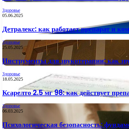
Здоровье
05.06.2025
Детралекс: как работает препарат и ко
Здоровье
25.05.2025
Инструменты для звукотерапии: как зв
Здоровье
18.05.2025
Ксарелто 2.5 мг 98: как действует преп
Здоровье
06.03.2025
Психологическая безопасность: фундам