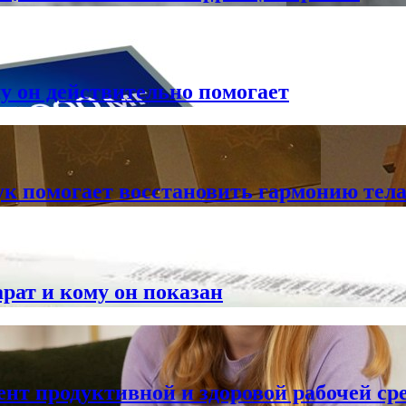
му он действительно помогает
ук помогает восстановить гармонию тела
арат и кому он показан
ент продуктивной и здоровой рабочей ср