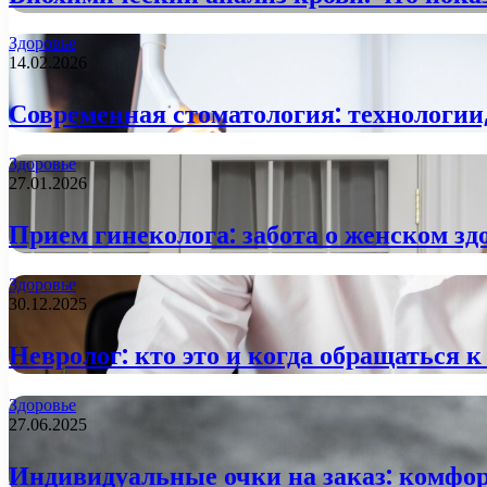
Здоровье
14.02.2026
Современная стоматология: технологии,
Здоровье
27.01.2026
Прием гинеколога: забота о женском зд
Здоровье
30.12.2025
Невролог: кто это и когда обращаться 
Здоровье
27.06.2025
Индивидуальные очки на заказ: комфор