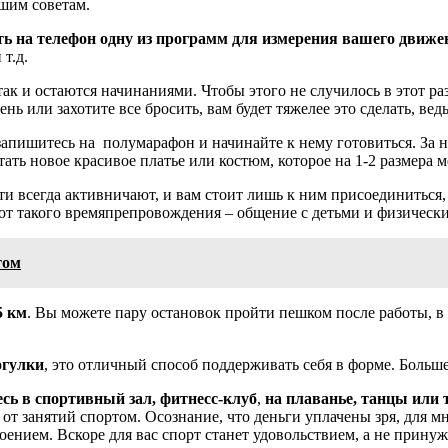
ашим советам.
ть на телефон одну из программ для измерения вашего движе
т.д.
ак и остаются начинаниями. Чтобы этого не случилось в этот ра
 или захотите все бросить, вам будет тяжелее это сделать, ведь 
запишитесь на полумарафон и начинайте к нему готовиться. За 
ть новое красивое платье или костюм, которое на 1-2 размера
ети всегда активничают, и вам стоит лишь к ним присоединиться, 
от такого времяпрепровождения – общение с детьми и физически
том
5 км
. Вы можете пару остановок пройти пешком после работы, в 
огулки
, это отличный способ поддерживать себя в форме. Больше 
сь в спортивный зал, фитнесс-клуб
,
на плаванье, танцы или 
я от занятий спортом. Осознание, что деньги уплачены зря, для
оением. Вскоре для вас спорт станет удовольствием, а не прину