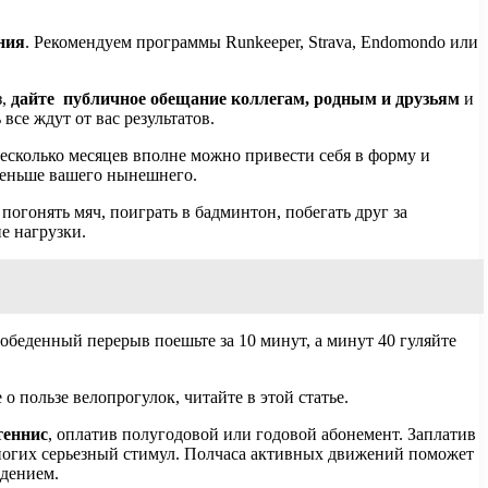
ния
. Рекомендуем программы Runkeeper, Strava, Endomondo или
з,
дайте публичное обещание коллегам, родным и друзьям
и
все ждут от вас результатов.
несколько месяцев вполне можно привести себя в форму и
 меньше вашего нынешнего.
погонять мяч, поиграть в бадминтон, побегать друг за
е нагрузки.
обеденный перерыв поешьте за 10 минут, а минут 40 гуляйте
о пользе велопрогулок, читайте в этой статье.
теннис
, оплатив полугодовой или годовой абонемент. Заплатив
 многих серьезный стимул. Полчаса активных движений поможет
ждением.