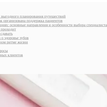
я выгодного планирования путешествий
ак организована поддержка пациентов
циях: основные направления и особенности выбора специалиста
к проходит
 сдавать
 о здоровье зубов
нном ритме жизни
просы
тных клиентов