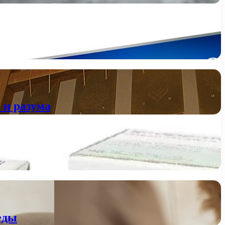
 и разума
еды