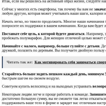
Итак, если вы решились на активный образ жизни, следуйте н
Сейчас у многих есть смартфоны, так почему бы вам не з
акача
любую другую, которая может учитывать ваши шаги, калории и 
Начать легко, но тяжело продолжить. Многие наши начинания т
попросите их поддержки в вашем начинании. Когда вам будет лень
Поставьте себе цель, к которой будете двигаться
. Например, 
пробежать полумарафон. Для женщин отличной целью может ста
Начинайте с малого, например, больше гуляйте с детьми
. Д
дружкой, полазить по деревьям. Вы получаете двойную пользу 
Читать так же:
Как мотивировать себя заниматься спор
Старайтесь больше ходить пешком каждый день, минимум 
быстрым шагом на свежем воздухе.
Советуем купить велосипед и на выходных устраивать
велопр
Некоторым людям легче и проще работать в команде.
Запишите
достаточно большую сумму, вы не сможете так легко отказатьс
поддерживать ваше тело в форме и зарядит вас отличным настр