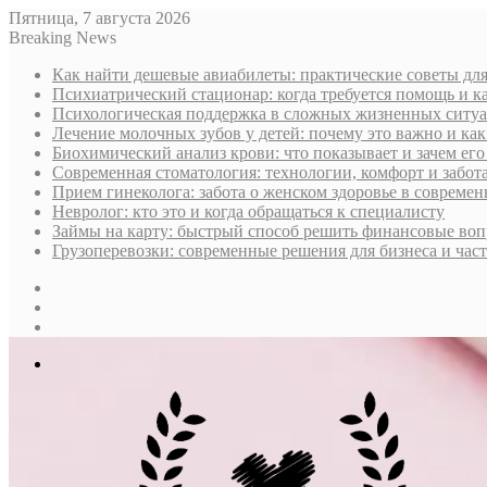
Пятница, 7 августа 2026
Breaking News
Как найти дешевые авиабилеты: практические советы дл
Психиатрический стационар: когда требуется помощь и к
Психологическая поддержка в сложных жизненных ситуа
Лечение молочных зубов у детей: почему это важно и ка
Биохимический анализ крови: что показывает и зачем его
Современная стоматология: технологии, комфорт и забота
Прием гинеколога: забота о женском здоровье в совреме
Невролог: кто это и когда обращаться к специалисту
Займы на карту: быстрый способ решить финансовые во
Грузоперевозки: современные решения для бизнеса и час
Sidebar
Случайная
статья
Log
In
Меню