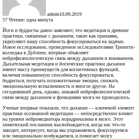
admin
10.09.2019
57
Чтение: одна минута
Йоги и буддисты давно заявляют, что медитация и древние
практики, связанные с дыханием, такие как пранаяма,
укрепляют нашу способность фокусироваться на задачах.
Новое исследование, проведенное исследователями Тринити-
колледжа в Дублине, впервые объясняет
нейрофизиологическую связь между дыханием и вниманием.
Дыхательная медитация и йогические практики дыхания
имеют массу преимуществ для когнитивных функций,
включая повышенную способность фокусироваться,
бодриться, получать положительные эмоции, снижать
эмоциональную вспыльчивость и многое другое. На
сегодняшний день, однако, никакой нейрофизиологической
связи между дыханием и функциями мозга не проводилось.
Ученые впервые показали, что дыхание — ключевой элемент
практики осознанной медитации — непосредственно влияет
на уровни нейромедиатора норадреналина в мозге. Этот
химический посланник высвобождается, когда нас что-то
заводит, интересует, когда мы упражняемся, фокусируемся
или эмоционально возбуждаемся, и помогает мозгу