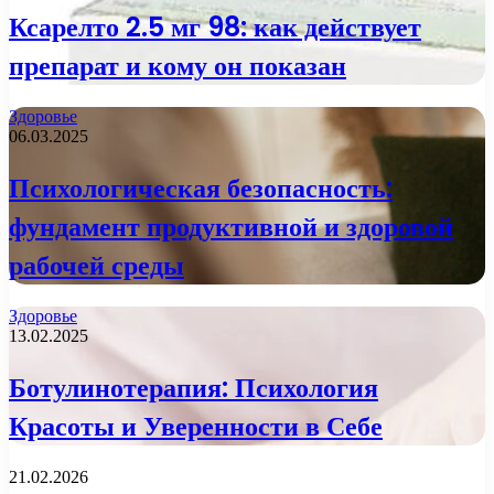
Ксарелто 2.5 мг 98: как действует
препарат и кому он показан
Здоровье
06.03.2025
Психологическая безопасность:
фундамент продуктивной и здоровой
рабочей среды
Здоровье
13.02.2025
Ботулинотерапия: Психология
Красоты и Уверенности в Себе
21.02.2026