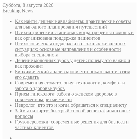
Суббота, 8 августа 2026
Breaking News
Как найти дешевые авиабилеты: практические советы
для выгодного планирования путешествий
Психиатрический стационар: когда требуется помощь и
как организована поддержка пациентов
Психологическая поддержка в сложных жизненных
ситуациях: основные направления и особенности
выбора специалиста
Лечение молочных зубов у детей: почему это важно и
как проходит
Биохимический анализ крови: что показывает и зачем
его сдавать
Современная стоматология: технологии, комфорт и
забота о здоровье зубов
Прием гинеколога: забота о женском здоровье в
современном ритме жизни
Невролог: кто это и когда обращаться к специалисту
Займы на карту: быстрый способ решить финансовые
вопросы
Грузоперевозки: современные решения для бизнеса и
частных клиентов
Sidebar