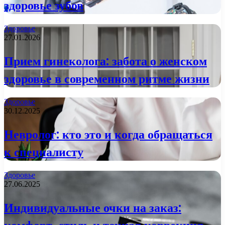
здоровье зубов
Здоровье
27.01.2026
Прием гинеколога: забота о женском
здоровье в современном ритме жизни
Здоровье
30.12.2025
Невролог: кто это и когда обращаться
к специалисту
Здоровье
27.06.2025
Индивидуальные очки на заказ: