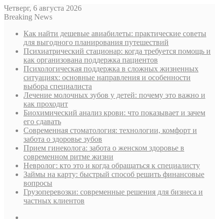
Четверг, 6 августа 2026
Breaking News
Как найти дешевые авиабилеты: практические советы
для выгодного планирования путешествий
Психиатрический стационар: когда требуется помощь и
как организована поддержка пациентов
Психологическая поддержка в сложных жизненных
ситуациях: основные направления и особенности
выбора специалиста
Лечение молочных зубов у детей: почему это важно и
как проходит
Биохимический анализ крови: что показывает и зачем
его сдавать
Современная стоматология: технологии, комфорт и
забота о здоровье зубов
Прием гинеколога: забота о женском здоровье в
современном ритме жизни
Невролог: кто это и когда обращаться к специалисту
Займы на карту: быстрый способ решить финансовые
вопросы
Грузоперевозки: современные решения для бизнеса и
частных клиентов
Sidebar