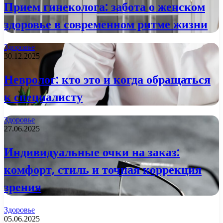
Прием гинеколога: забота о женском
здоровье в современном ритме жизни
Здоровье
30.12.2025
Невролог: кто это и когда обращаться
к специалисту
Здоровье
27.06.2025
Индивидуальные очки на заказ:
комфорт, стиль и точная коррекция
зрения
Здоровье
05.06.2025