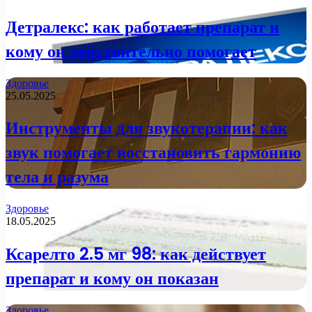
Детралекс: как работает препарат и
кому он действительно помогает
Здоровье
25.05.2025
Инструменты для звукотерапии: как
звук помогает восстановить гармонию
тела и разума
Здоровье
18.05.2025
Ксарелто 2.5 мг 98: как действует
препарат и кому он показан
Здоровье